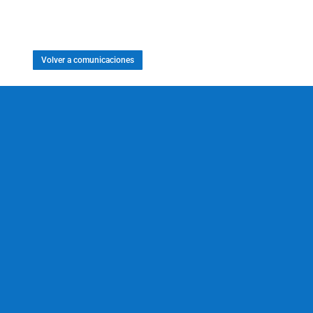
Volver a comunicaciones
ASAMBLEA
ORDINARIA PARA
DEFINIR
INVERSIONES DEL
PATRIMONIO DEL
SINDICATO.