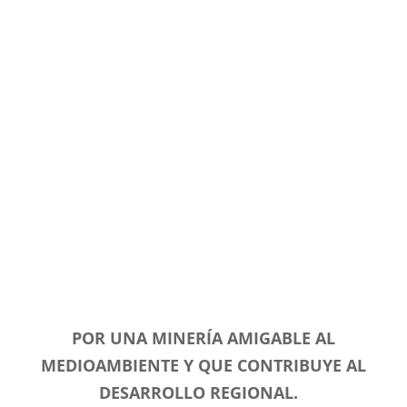
ante diversos personeros políticos de la
Cámara de Diputados y del Senado, como
también difundiendo a través de los
medios de comunicación.
POR UNA MINER
ÍA AMIGABLE AL
MEDIOAMBIENTE Y QUE CONTRIBUYE AL
DESARROLLO REGIONAL.