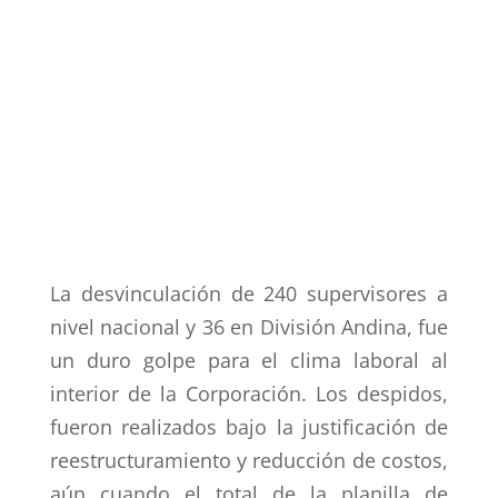
36 supervisoras y supervisores bajo el
artículo 161 del código del trabajo,
nuestra directiva realizó un rol activo de
acompañamiento legal para generar las
mejores condiciones de salida y apoyo en
ese difícil momento.
La desvinculación de 240 supervisores a
nivel nacional y 36 en División Andina, fue
un duro golpe para el clima laboral al
interior de la Corporación. Los despidos,
fueron realizados bajo la justificación de
reestructuramiento y reducción de costos,
aún cuando el total de la planilla de