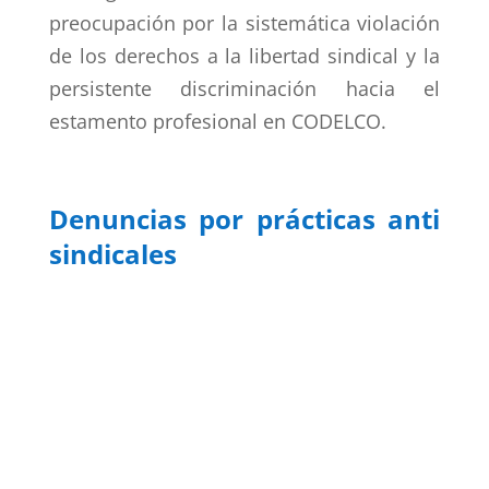
preocupación por la sistemática violación
de los derechos a la libertad sindical y la
persistente discriminación hacia el
estamento profesional en CODELCO.
Denuncias por prácticas anti
sindicales
Así mismo, se denunció el complejo
escenario donde han existido hasta
amenazas de muerte a dos dirigentas
sindicales, Ana Catalán, actual secretaria
del Sindicato de Profesionales y Analistas
de la División Gabriela Mistral y Carolina