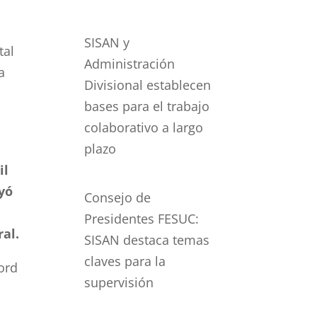
SISAN y
tal
Administración
a
Divisional establecen
a
bases para el trabajo
colaborativo a largo
plazo
il
yó
Consejo de
Presidentes FESUC:
al.
SISAN destaca temas
claves para la
ord
supervisión