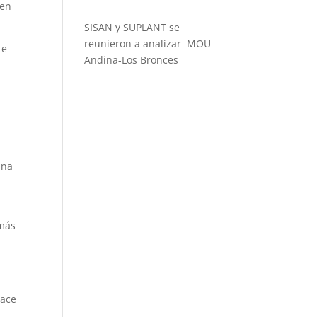
 en
SISAN y SUPLANT se
reunieron a analizar MOU
te
Andina-Los Bronces
una
 más
hace