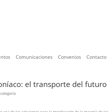
ntos
Comunicaciones
Convenios
Contacto
níaco: el transporte del futuro
 categoría
ser una de las soluciones para la movilización de la mayoría de las