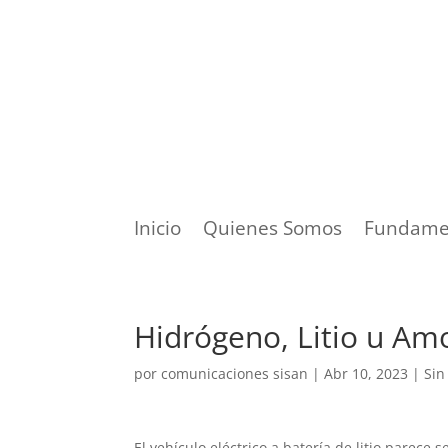
Inicio
Quienes Somos
Fundame
Hidrógeno, Litio u Amo
por
comunicaciones sisan
|
Abr 10, 2023
|
Sin
El vehículo eléctrico a batería de litio parece 