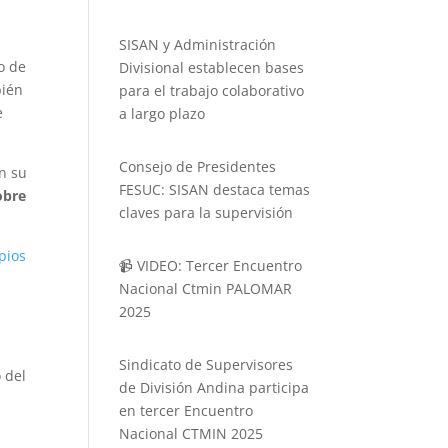
SISAN y Administración
o de
Divisional establecen bases
bién
para el trabajo colaborativo
e
a largo plazo
Consejo de Presidentes
án su
FESUC: SISAN destaca temas
obre
claves para la supervisión
ipios
📹 VIDEO: Tercer Encuentro
Nacional Ctmin PALOMAR
2025
Sindicato de Supervisores
 del
de División Andina participa
en tercer Encuentro
Nacional CTMIN 2025