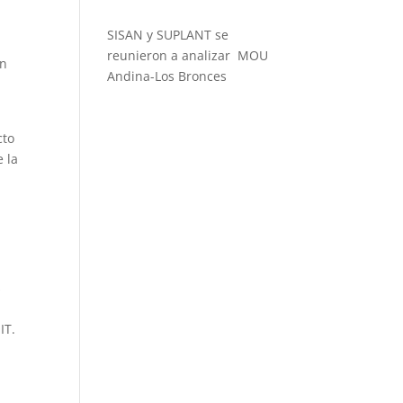
SISAN y SUPLANT se
reunieron a analizar MOU
án
Andina-Los Bronces
cto
e la
s
IT.