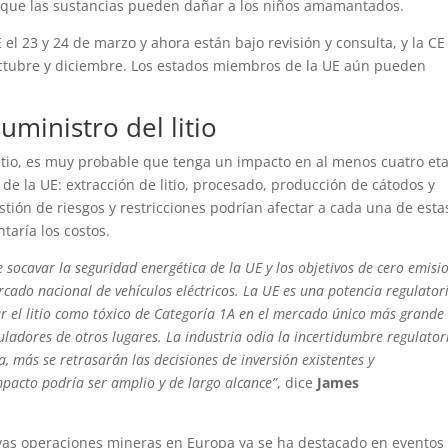
dó que las sustancias pueden dañar a los niños amamantados.
 el 23 y 24 de marzo y ahora están bajo revisión y consulta, y la CE
 octubre y diciembre. Los estados miembros de la UE aún pueden
uministro del litio
e litio, es muy probable que tenga un impacto en al menos cuatro et
 de la UE: extracción de litio, procesado, producción de cátodos y
stión de riesgos y restricciones podrían afectar a cada una de esta
taría los costos.
 socavar la seguridad energética de la UE y los objetivos de cero emisi
cado nacional de vehículos eléctricos. La UE es una potencia regulator
car el litio como tóxico de Categoría 1A en el mercado único más grande
adores de otros lugares. La industria odia la incertidumbre regulator
, más se retrasarán las decisiones de inversión existentes y
impacto podría ser amplio y de largo alcance”
, dice
James
as operaciones mineras en Europa ya se ha destacado en eventos