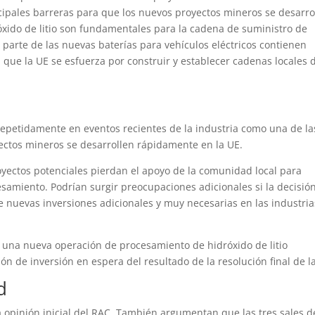
ncipales barreras para que los nuevos proyectos mineros se desarro
xido de litio son fundamentales para la cadena de suministro de
 parte de las nuevas baterías para vehículos eléctricos contienen
n que la UE se esfuerza por construir y establecer cadenas locales 
repetidamente en eventos recientes de la industria como una de la
ectos mineros se desarrollen rápidamente en la UE.
yectos potenciales pierdan el apoyo de la comunidad local para
esamiento. Podrían surgir preocupaciones adicionales si la decisió
e nuevas inversiones adicionales y muy necesarias en las industria
 una nueva operación de procesamiento de hidróxido de litio
n de inversión en espera del resultado de la resolución final de l
d
r la opinión inicial del RAC. También argumentan que las tres sales d