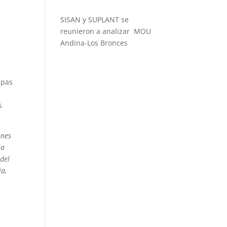
SISAN y SUPLANT se
reunieron a analizar MOU
Andina-Los Bronces
apas
s
ones
ia
 del
ia,