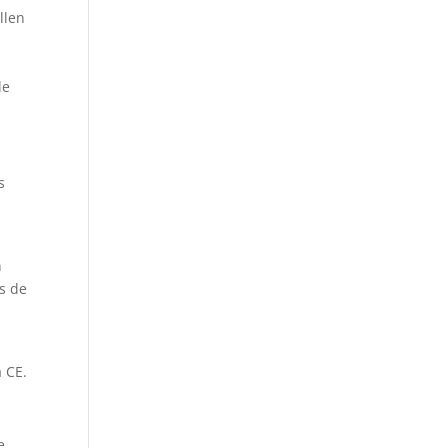
llen
de
s
n
s de
a CE.
e