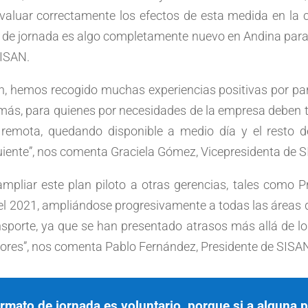
evaluar correctamente los efectos de esta medida en la 
o de jornada es algo completamente nuevo en Andina para
SISAN.
, hemos recogido muchas experiencias positivas por part
emás, para quienes por necesidades de la empresa deben tr
 remota, quedando disponible a medio día y el resto
guiente”, nos comenta Graciela Gómez, Vicepresidenta de 
mpliar este plan piloto a otras gerencias, tales como P
el 2021, ampliándose progresivamente a todas las áreas d
sporte, ya que se han presentado atrasos más allá de lo
sores”, nos comenta Pablo Fernández, Presidente de SISA
rmato de jornada es voluntario, porque si a alguna