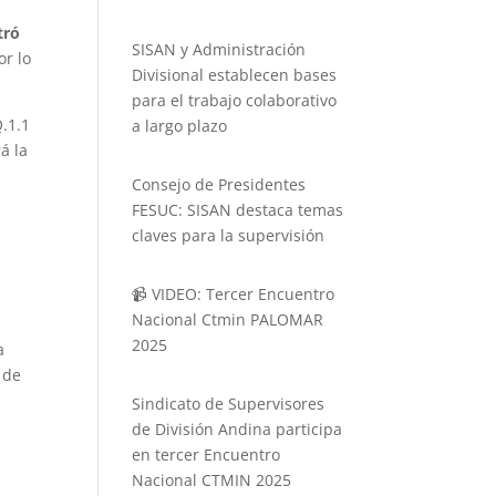
tró
SISAN y Administración
or lo
Divisional establecen bases
para el trabajo colaborativo
.1.1
a largo plazo
á la
Consejo de Presidentes
FESUC: SISAN destaca temas
claves para la supervisión
📹 VIDEO: Tercer Encuentro
Nacional Ctmin PALOMAR
2025
a
 de
Sindicato de Supervisores
de División Andina participa
en tercer Encuentro
Nacional CTMIN 2025