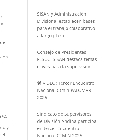
SISAN y Administración
o
Divisional establecen bases
ar
para el trabajo colaborativo
a largo plazo
 de
a
Consejo de Presidentes
s en
FESUC: SISAN destaca temas
claves para la supervisión
📹 VIDEO: Tercer Encuentro
Nacional Ctmin PALOMAR
2025
Sindicato de Supervisores
ske.
de División Andina participa
rio y
en tercer Encuentro
el
Nacional CTMIN 2025