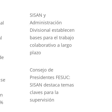
SISAN y
Administración
al
Divisional establecen
bases para el trabajo
al
colaborativo a largo
plazo
de
Consejo de
Presidentes FESUC:
 se
SISAN destaca temas
claves para la
en
supervisión
0%