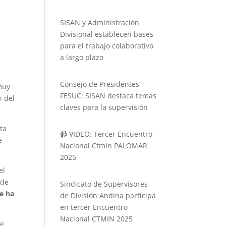
SISAN y Administración
Divisional establecen bases
para el trabajo colaborativo
a largo plazo
Consejo de Presidentes
muy
FESUC: SISAN destaca temas
n del
claves para la supervisión
ta
📹 VIDEO: Tercer Encuentro
e
Nacional Ctmin PALOMAR
2025
el
 de
Sindicato de Supervisores
e ha
de División Andina participa
en tercer Encuentro
Nacional CTMIN 2025
de