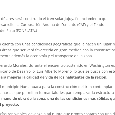
 dólares será construido el tren solar Jujuy, financiamiento que
arrollo, la Corporación Andina de Fomento (CAF) y el Fondo
 del Plata (FONPLATA.)
na cuenta con unas condiciones geográficas que la hacen un lugar 
as áreas que ser verá favorecida en gran medida con la construcció
lemente además la economía y el transporte de la zona.
Gerardo Morales, durante el encuentro sostenido en Washington es
icano de Desarrollo, Luis Alberto Moreno, lo que se busca con est
ara mejorar la calidad de vida de los habitantes de la región.
el municipio Humahuaca para la construcción del tren contemplan 
uinarias que permitan formar taludes para emplazar la estructura
n
mano de obra de la zona, una de las condiciones más sólidas qu
l proyecto.
ergías renovables y avanza a tal punto que pronto contará con una 