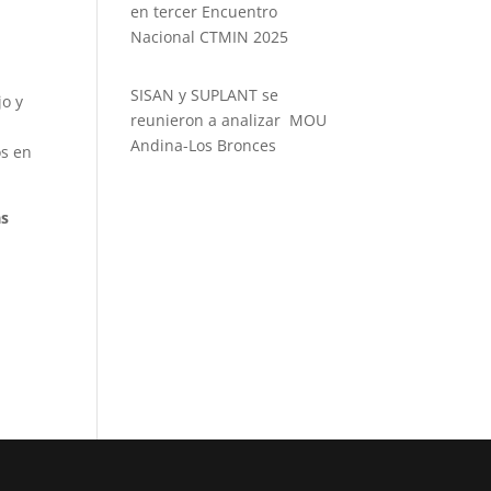
en tercer Encuentro
Nacional CTMIN 2025
SISAN y SUPLANT se
jo y
reunieron a analizar MOU
Andina-Los Bronces
os en
as