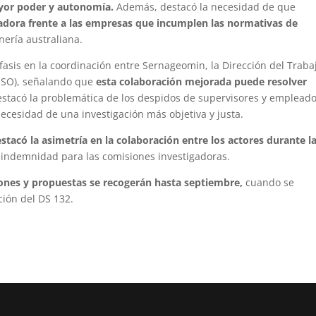
ayor poder y autonomía.
Además, destacó la necesidad de que
dora frente a las empresas que incumplen las normativas de
ería australiana.
fasis en la coordinación entre Sernageomin, la Dirección del Traba
SESO), señalando que
esta colaboración mejorada puede resolver
estacó la problemática de los despidos de supervisores y emplead
necesidad de una investigación más objetiva y justa.
stacó la asimetría en la colaboración entre los actores durante l
 indemnidad para las comisiones investigadoras.
ones y propuestas se recogerán hasta septiembre,
cuando se
ción del DS 132.