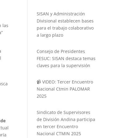
SISAN y Administración
Divisional establecen bases
n las
para el trabajo colaborativo
a”
a largo plazo
a
Consejo de Presidentes
l
FESUC: SISAN destaca temas
claves para la supervisión
📹 VIDEO: Tercer Encuentro
usca
Nacional Ctmin PALOMAR
2025
Sindicato de Supervisores
de División Andina participa
 de
en tercer Encuentro
ctual
Nacional CTMIN 2025
oría