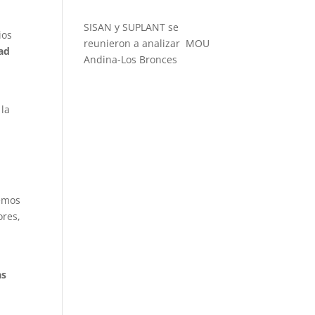
SISAN y SUPLANT se
ios
reunieron a analizar MOU
dad
Andina-Los Bronces
 la
remos
ores,
s
as